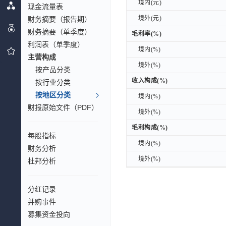
境内(元)
境内(元)
现金流量表
境外(元)
境外(元)
财务摘要（报告期）
财务摘要（单季度）
毛利率(%)
毛利率(%)
利润表（单季度）
境内(%)
境内(%)
主营构成
境外(%)
境外(%)
按产品分类
收入构成(%)
收入构成(%)
按行业分类
按地区分类
境内(%)
境内(%)
财报原始文件（PDF）
境外(%)
境外(%)
毛利构成(%)
毛利构成(%)
每股指标
境内(%)
境内(%)
财务分析
境外(%)
境外(%)
杜邦分析
分红记录
并购事件
募集资金投向