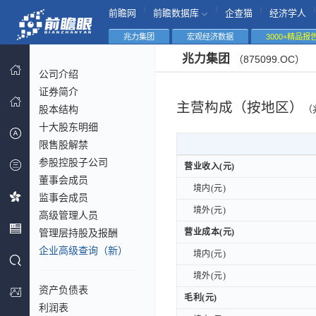
|
|
|
|
前瞻网
前瞻数据库
企查猫
经济学人
兆力集团
宏观经济数据
3000+精品报
兆力集团
（875099.OC）
公司介绍
证券简介
主营构成（按地区）
股本结构
（
十大股东明细
限售股解禁
参股控股子公司
营业收入(元)
营业收入(元)
董事会成员
境内(元)
境内(元)
监事会成员
境外(元)
境外(元)
高级管理人员
管理层持股及报酬
营业成本(元)
营业成本(元)
企业高级查询（新）
境内(元)
境内(元)
境外(元)
境外(元)
资产负债表
毛利(元)
毛利(元)
利润表