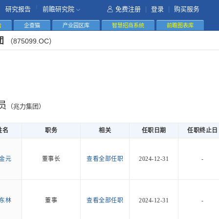
|
研究报告
前瞻研究院
免费注册
|
登录
|
购买服务
告
企查猫
产业园区库
智慧招商系统
前瞻图表库
团
（875099.OC）
员
（兆力集团）
姓名
职务
相关
任职日期
任职终止日
金元
董事长
查看全部任职
2024-12-31
-
东林
董事
查看全部任职
2024-12-31
-