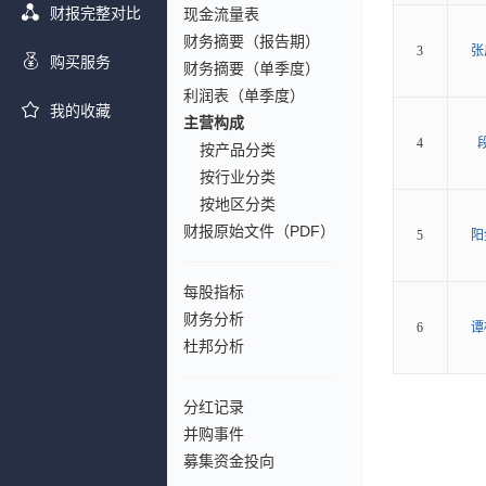
财报完整对比
现金流量表
财务摘要（报告期）
3
张
购买服务
财务摘要（单季度）
利润表（单季度）
我的收藏
主营构成
4
按产品分类
按行业分类
按地区分类
财报原始文件（PDF）
5
阳
每股指标
财务分析
6
谭
杜邦分析
分红记录
并购事件
募集资金投向