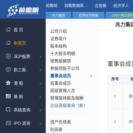
|
|
|
|
前瞻网
前瞻数据库
企查猫
经济学人
兆力集团
宏观经济数据
3000+精品报
兆力集
首 页
公司介绍
证券简介
新首页
股本结构
十大股东明细
深沪股票
限售股解禁
董事会成
参股控股子公司
新三板
董事会成员
序号
港 股
监事会成员
高级管理人员
美 股
1
阳
管理层持股及报酬
企业高级查询（新）
高级查询
资产负债表
2
向
IPO 咨询
利润表