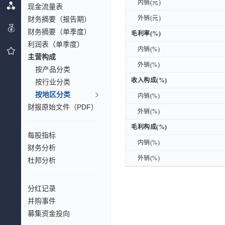
内销(元)
内销(元)
现金流量表
外销(元)
外销(元)
财务摘要（报告期）
财务摘要（单季度）
毛利率(%)
毛利率(%)
利润表（单季度）
内销(%)
内销(%)
主营构成
外销(%)
外销(%)
按产品分类
收入构成(%)
收入构成(%)
按行业分类
按地区分类
内销(%)
内销(%)
财报原始文件（PDF）
外销(%)
外销(%)
毛利构成(%)
毛利构成(%)
每股指标
内销(%)
内销(%)
财务分析
外销(%)
外销(%)
杜邦分析
分红记录
并购事件
募集资金投向