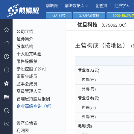
|
|
|
|
前瞻网
前瞻数据库
企查猫
经济学人
优旦科技
宏观经济数据
3000+精品报
优旦科技
（875062.OC）
公司介绍
证券简介
主营构成（按地区）
股本结构
（
十大股东明细
限售股解禁
参股控股子公司
营业收入(元)
营业收入(元)
董事会成员
内销(元)
内销(元)
监事会成员
外销(元)
外销(元)
高级管理人员
管理层持股及报酬
营业成本(元)
营业成本(元)
企业高级查询（新）
内销(元)
内销(元)
外销(元)
外销(元)
资产负债表
毛利(元)
毛利(元)
利润表