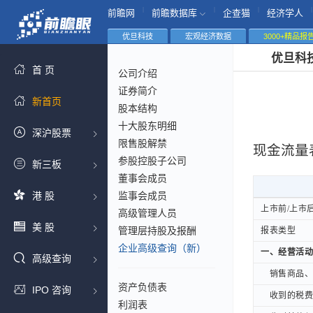
|
|
|
|
前瞻网
前瞻数据库
企查猫
经济学人
优旦科技
宏观经济数据
3000+精品报
优旦科
首 页
公司介绍
证券简介
新首页
股本结构
十大股东明细
深沪股票
限售股解禁
现金流量
参股控股子公司
新三板
董事会成员
港 股
监事会成员
上市前/上市
上市前/上市
高级管理人员
美 股
管理层持股及报酬
报表类型
报表类型
企业高级查询（新）
一、经营活动
一、经营活动
高级查询
销售商品、提
销售商品、提
资产负债表
IPO 咨询
收到的税费返
收到的税费返
利润表