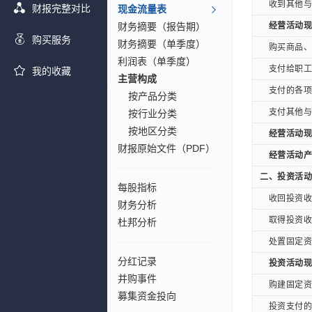
收到其他与经
收到其他与经
财报完整对比
现金流量表
财务摘要（报告期）
经营活动现金
经营活动现金
购买服务
财务摘要（单季度）
购买商品、接
购买商品、接
利润表（单季度）
支付给职工以
支付给职工以
我的收藏
主营构成
支付的各项税
支付的各项税
按产品分类
支付其他与经
支付其他与经
按行业分类
按地区分类
经营活动现金
经营活动现金
财报原始文件（PDF）
经营活动产生
经营活动产生
二、投资活动
二、投资活动
每股指标
收回投资收到
收回投资收到
财务分析
取得投资收益
取得投资收益
杜邦分析
处置固定资产
处置固定资产
分红记录
投资活动现金
投资活动现金
并购事件
购建固定资产
购建固定资产
募集资金投向
投资支付的现
投资支付的现