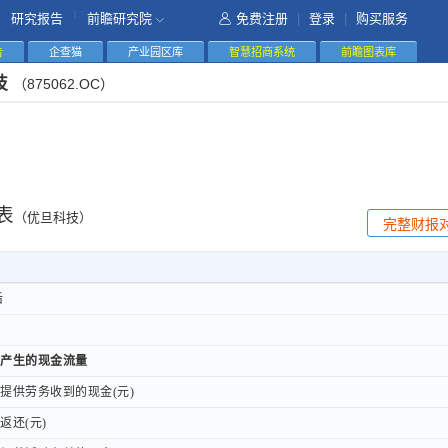
|
研究报告
前瞻研究院
免费注册
|
登录
|
购买服务
告
企查猫
产业园区库
智慧招商系统
前瞻图表库
技
（875062.OC）
表
（优旦科技）
完整财报
后
后
产生的现金流量
产生的现金流量
供劳务收到的现金(元)
供劳务收到的现金(元)
还(元)
还(元)