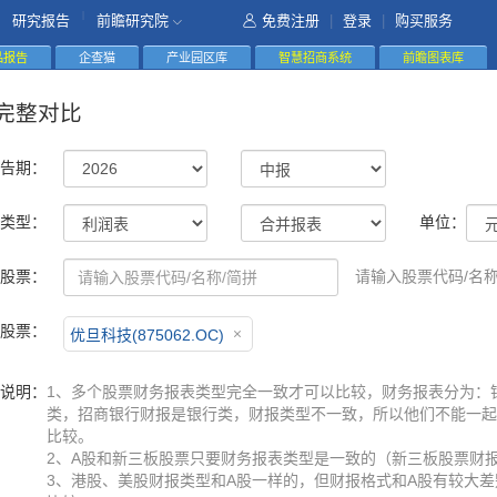
|
研究报告
前瞻研究院
免费注册
|
登录
|
购买服务
精品报告
企查猫
产业园区库
智慧招商系统
前瞻图表库
完整对比
告期：
类型：
单位：
股票：
请输入股票代码/名称
股票：
优旦科技(875062.OC)
说明：
1、多个股票财务报表类型完全一致才可以比较，财务报表分为：
类，招商银行财报是银行类，财报类型不一致，所以他们不能一起
比较。
2、A股和新三板股票只要财务报表类型是一致的（新三板股票财
3、港股、美股财报类型和A股一样的，但财报格式和A股有较大