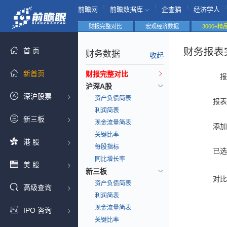
|
|
|
|
前瞻网
前瞻数据库
企查猫
经济学人
财报完整对比
宏观经济数据
3000+
财务报表
首 页
财务数据
收起
新首页
财报完整对比
报
沪深A股
深沪股票
资产负债简表
报表
利润简表
新三板
现金流量简表
添加
关键比率
港 股
每股指标
已选
同比增长率
美 股
新三板
对比
资产负债简表
高级查询
利润简表
现金流量简表
IPO 咨询
关键比率