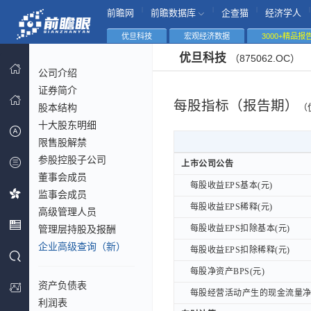
|
|
|
|
前瞻网
前瞻数据库
企查猫
经济学人
优旦科技
宏观经济数据
3000+精品报
优旦科技
（875062.OC）
公司介绍
证券简介
每股指标（报告期）
股本结构
（
十大股东明细
限售股解禁
参股控股子公司
上市公司公告
上市公司公告
董事会成员
每股收益EPS基本(元)
每股收益EPS基本(元)
监事会成员
每股收益EPS稀释(元)
每股收益EPS稀释(元)
高级管理人员
管理层持股及报酬
每股收益EPS扣除基本(元)
每股收益EPS扣除基本(元)
企业高级查询（新）
每股收益EPS扣除稀释(元)
每股收益EPS扣除稀释(元)
每股净资产BPS(元)
每股净资产BPS(元)
资产负债表
每股经营活动产生的现金流量净额
每股经营活动产生的现金流量净额
利润表