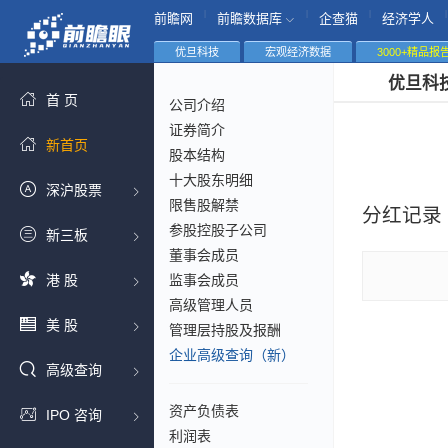
|
|
|
|
前瞻网
前瞻数据库
企查猫
经济学人
优旦科技
宏观经济数据
3000+精品报
优旦科
首 页
公司介绍
证券简介
新首页
股本结构
十大股东明细
深沪股票
限售股解禁
分红记录
参股控股子公司
新三板
董事会成员
港 股
监事会成员
高级管理人员
美 股
管理层持股及报酬
企业高级查询（新）
高级查询
资产负债表
IPO 咨询
利润表