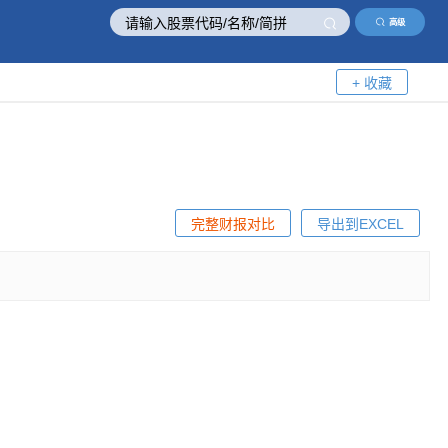
高级
+ 收藏
完整财报对比
导出到EXCEL
！