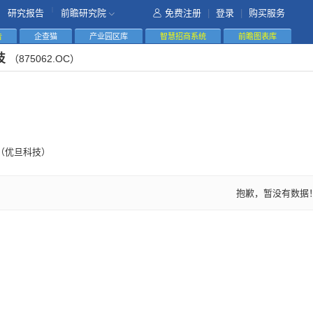
|
研究报告
前瞻研究院
免费注册
|
登录
|
购买服务
告
企查猫
产业园区库
智慧招商系统
前瞻图表库
技
（875062.OC）
（优旦科技）
抱歉，暂没有数据