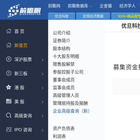
|
|
|
|
前瞻网
前瞻数据库
企查猫
经济学人
优旦科技
宏观经济数据
3000+精品报
优旦科
首 页
公司介绍
证券简介
新首页
股本结构
十大股东明细
深沪股票
限售股解禁
募集资金
参股控股子公司
新三板
董事会成员
港 股
监事会成员
高级管理人员
美 股
管理层持股及报酬
企业高级查询（新）
高级查询
资产负债表
IPO 咨询
利润表