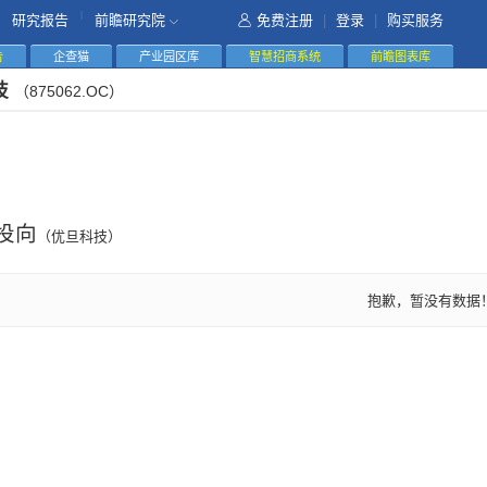
|
研究报告
前瞻研究院
免费注册
|
登录
|
购买服务
告
企查猫
产业园区库
智慧招商系统
前瞻图表库
技
（875062.OC）
投向
（优旦科技）
抱歉，暂没有数据