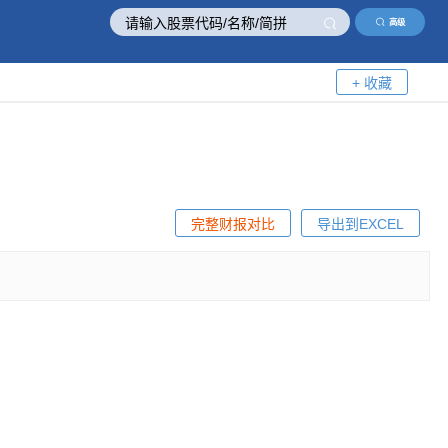
高级
+ 收藏
完整财报对比
导出到EXCEL
！