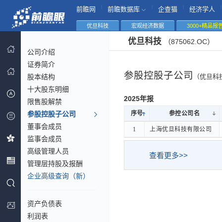
|
|
|
|
前瞻网
前瞻数据库
企查猫
经济学人
优旦科技
宏观经济数据
3000+精品报
优旦科技
（875062.OC）
公司介绍
证券简介
参股控股子公司
股本结构
（优旦科
十大股东明细
2025年报
限售股解禁
参股控股子公司
序号
序号
参控公司名
参控公司名
董事会成员
序号
参控公司名
1
1
上海优旦科技有限公司
上海优旦科技有限公司
监事会成员
高级管理人员
查看更多>>
管理层持股及报酬
企业高级查询（新）
资产负债表
利润表