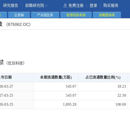
|
研究报告
前瞻研究院
免费注册
|
登录
|
购买服务
告
企查猫
产业园区库
智慧招商系统
前瞻图表库
技
（875062.OC）
禁
（优旦科技）
上市日期
本期流通数量(万股)
占已流通数量比例(%)
28-03-27
543.97
18.23
27-03-25
543.97
22.30
26-03-25
1,895.28
100.00