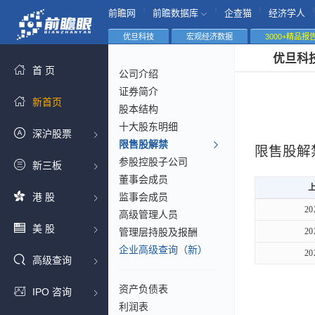
|
|
|
|
前瞻网
前瞻数据库
企查猫
经济学人
优旦科技
宏观经济数据
3000+精品报
优旦科
首 页
公司介绍
证券简介
新首页
股本结构
十大股东明细
深沪股票
限售股解禁
限售股解
参股控股子公司
新三板
董事会成员
港 股
监事会成员
20
高级管理人员
美 股
管理层持股及报酬
20
企业高级查询（新）
20
高级查询
资产负债表
IPO 咨询
利润表