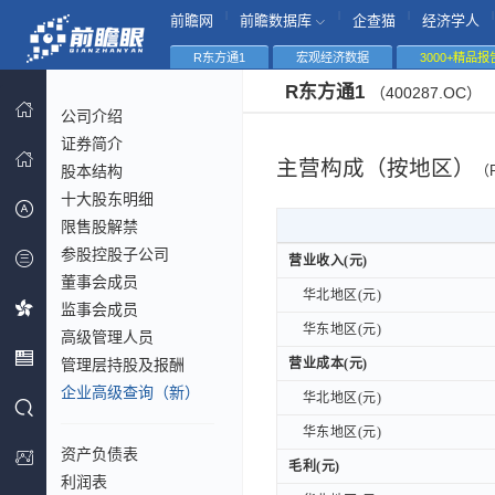
|
|
|
|
前瞻网
前瞻数据库
企查猫
经济学人
R东方通1
宏观经济数据
3000+精品报
R东方通1
（400287.OC）
公司介绍
证券简介
主营构成（按地区）
股本结构
（
十大股东明细
限售股解禁
参股控股子公司
营业收入(元)
营业收入(元)
董事会成员
华北地区(元)
华北地区(元)
监事会成员
华东地区(元)
华东地区(元)
高级管理人员
管理层持股及报酬
营业成本(元)
营业成本(元)
企业高级查询（新）
华北地区(元)
华北地区(元)
华东地区(元)
华东地区(元)
资产负债表
毛利(元)
毛利(元)
利润表