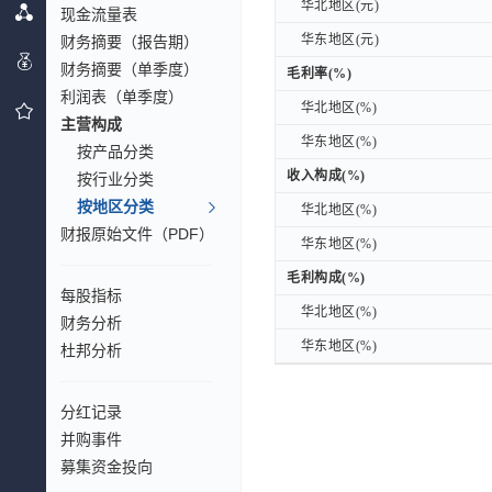
华北地区(元)
华北地区(元)
现金流量表
华东地区(元)
华东地区(元)
财务摘要（报告期）
财务摘要（单季度）
毛利率(%)
毛利率(%)
利润表（单季度）
华北地区(%)
华北地区(%)
主营构成
华东地区(%)
华东地区(%)
按产品分类
收入构成(%)
收入构成(%)
按行业分类
按地区分类
华北地区(%)
华北地区(%)
财报原始文件（PDF）
华东地区(%)
华东地区(%)
毛利构成(%)
毛利构成(%)
每股指标
华北地区(%)
华北地区(%)
财务分析
华东地区(%)
华东地区(%)
杜邦分析
分红记录
并购事件
募集资金投向