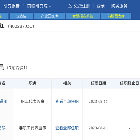
|
研究报告
前瞻研究院
免费注册
|
登录
|
购买服务
告
企查猫
产业园区库
智慧招商系统
前瞻图表库
通1
（400287.OC）
员
（R东方通1）
姓名
职务
相关
任职日期
任职终止日
锡刚
职工代表监事
查看全部任职
2023-08-11
-
安静
非职工代表监事
查看全部任职
2023-08-11
-