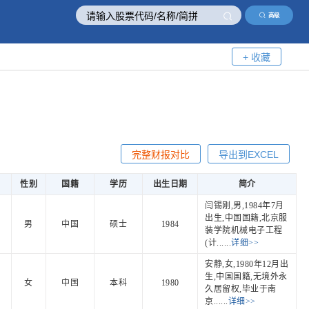
高级
+ 收藏
完整财报对比
导出到EXCEL
性别
国籍
学历
出生日期
简介
闫锡刚,男,1984年7月
出生,中国国籍,北京服
男
中国
硕士
1984
装学院机械电子工程
(计......
详细>>
安静,女,1980年12月出
生,中国国籍,无境外永
女
中国
本科
1980
久居留权,毕业于南
京......
详细>>