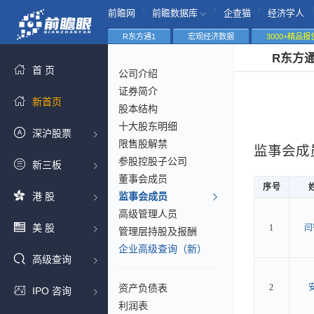
|
|
|
|
前瞻网
前瞻数据库
企查猫
经济学人
R东方通1
宏观经济数据
3000+精品报
R东方
首 页
公司介绍
证券简介
新首页
股本结构
十大股东明细
深沪股票
限售股解禁
监事会成
参股控股子公司
新三板
董事会成员
序号
港 股
监事会成员
高级管理人员
美 股
1
闫
管理层持股及报酬
企业高级查询（新）
高级查询
资产负债表
2
IPO 咨询
利润表