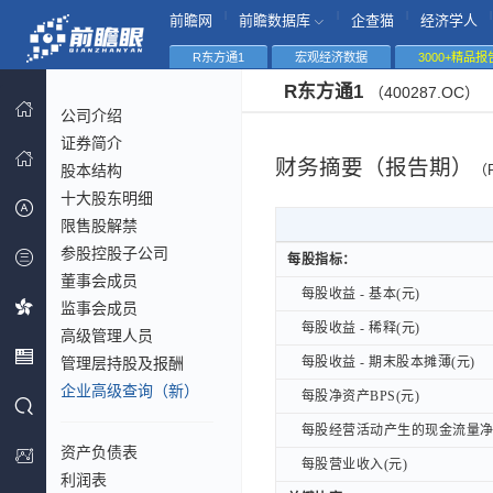
|
|
|
|
前瞻网
前瞻数据库
企查猫
经济学人
R东方通1
宏观经济数据
3000+精品报
R东方通1
（400287.OC）
公司介绍
证券简介
财务摘要（报告期）
股本结构
（
十大股东明细
限售股解禁
参股控股子公司
每股指标：
每股指标：
董事会成员
每股收益 - 基本(元)
每股收益 - 基本(元)
监事会成员
每股收益 - 稀释(元)
每股收益 - 稀释(元)
高级管理人员
管理层持股及报酬
每股收益 - 期末股本摊薄(元)
每股收益 - 期末股本摊薄(元)
企业高级查询（新）
每股净资产BPS(元)
每股净资产BPS(元)
每股经营活动产生的现金流量净额
每股经营活动产生的现金流量净额
资产负债表
每股营业收入(元)
每股营业收入(元)
利润表