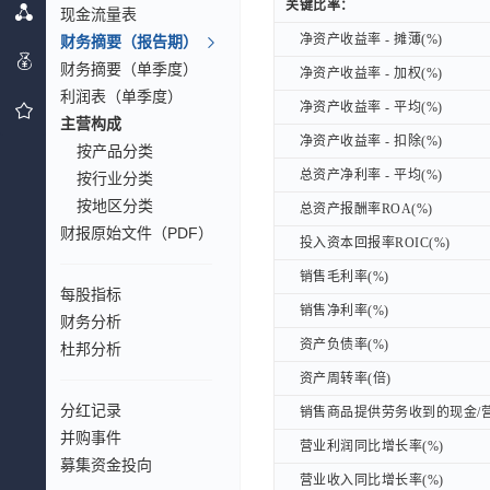
关键比率：
关键比率：
现金流量表
净资产收益率 - 摊薄(%)
净资产收益率 - 摊薄(%)
财务摘要（报告期）
财务摘要（单季度）
净资产收益率 - 加权(%)
净资产收益率 - 加权(%)
利润表（单季度）
净资产收益率 - 平均(%)
净资产收益率 - 平均(%)
主营构成
净资产收益率 - 扣除(%)
净资产收益率 - 扣除(%)
按产品分类
总资产净利率 - 平均(%)
总资产净利率 - 平均(%)
按行业分类
按地区分类
总资产报酬率ROA(%)
总资产报酬率ROA(%)
财报原始文件（PDF）
投入资本回报率ROIC(%)
投入资本回报率ROIC(%)
销售毛利率(%)
销售毛利率(%)
每股指标
销售净利率(%)
销售净利率(%)
财务分析
资产负债率(%)
资产负债率(%)
杜邦分析
资产周转率(倍)
资产周转率(倍)
分红记录
销售商品提供劳务收到的现金/营
销售商品提供劳务收到的现金/营
并购事件
营业利润同比增长率(%)
营业利润同比增长率(%)
募集资金投向
营业收入同比增长率(%)
营业收入同比增长率(%)