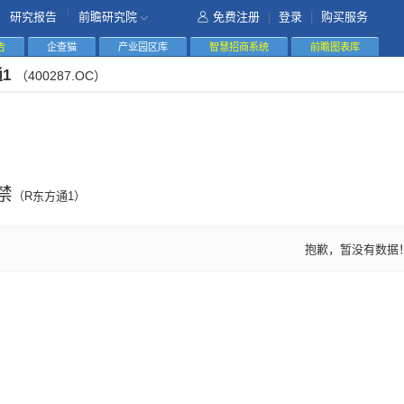
|
研究报告
前瞻研究院
免费注册
|
登录
|
购买服务
告
企查猫
产业园区库
智慧招商系统
前瞻图表库
通1
（400287.OC）
禁
（R东方通1）
抱歉，暂没有数据