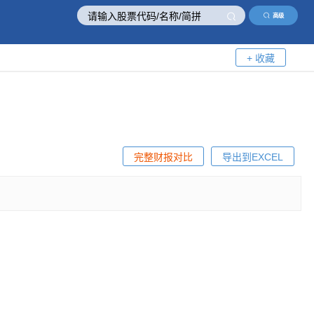
高级
+ 收藏
完整财报对比
导出到EXCEL
！