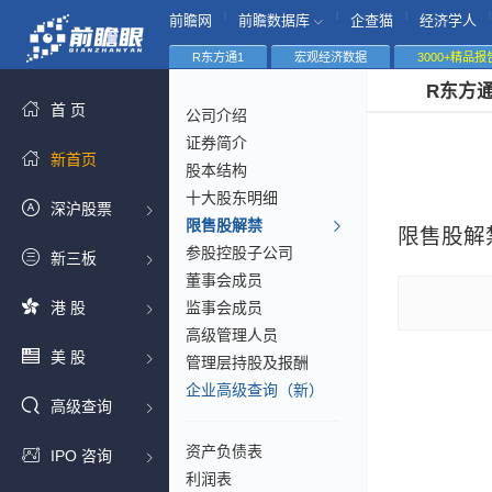
|
|
|
|
前瞻网
前瞻数据库
企查猫
经济学人
R东方通1
宏观经济数据
3000+精品报
R东方
首 页
公司介绍
证券简介
新首页
股本结构
十大股东明细
深沪股票
限售股解禁
限售股解
参股控股子公司
新三板
董事会成员
港 股
监事会成员
高级管理人员
美 股
管理层持股及报酬
企业高级查询（新）
高级查询
资产负债表
IPO 咨询
利润表