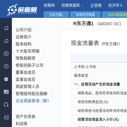
|
|
|
|
前瞻网
前瞻数据库
企查猫
经济学人
R东方通1
宏观经济数据
3000+精品报
R东方通1
（400287.OC）
公司介绍
证券简介
现金流量表
股本结构
（R东方通1）
十大股东明细
限售股解禁
参股控股子公司
上市前/上市后
上市前/上市后
董事会成员
报表类型
报表类型
监事会成员
一、经营活动产生的现金流量
一、经营活动产生的现金流量
高级管理人员
管理层持股及报酬
销售商品、提供劳务收到的现金(
销售商品、提供劳务收到的现金(
企业高级查询（新）
收到的税费返还(元)
收到的税费返还(元)
收到其他与经营活动有关的现金(
收到其他与经营活动有关的现金(
资产负债表
经营活动现金流入小计(元)
经营活动现金流入小计(元)
利润表