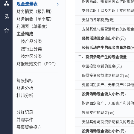
购买商品、接受劳务支付的现金(
购买商品、接受劳务支付的现金(
现金流量表
支付给职工以及为职工支付的现金
财务摘要（报告期）
支付给职工以及为职工支付的现金
财务摘要（单季度）
支付的各项税费(元)
支付的各项税费(元)
利润表（单季度）
支付其他与经营活动有关的现金(
支付其他与经营活动有关的现金(
主营构成
经营活动现金流出小计(元)
经营活动现金流出小计(元)
按产品分类
经营活动产生的现金流量净额(元
经营活动产生的现金流量净额(元
按行业分类
按地区分类
二、投资活动产生的现金流量
二、投资活动产生的现金流量
财报原始文件（PDF）
收回投资收到的现金(元)
收回投资收到的现金(元)
取得投资收益收到的现金(元)
取得投资收益收到的现金(元)
每股指标
处置固定资产、无形资产和其他长
处置固定资产、无形资产和其他长
财务分析
投资活动现金流入小计(元)
投资活动现金流入小计(元)
杜邦分析
购建固定资产、无形资产和其他长
购建固定资产、无形资产和其他长
分红记录
投资支付的现金(元)
投资支付的现金(元)
并购事件
支付其他与投资活动有关的现金(
支付其他与投资活动有关的现金(
募集资金投向
投资活动现金流出小计(元)
投资活动现金流出小计(元)