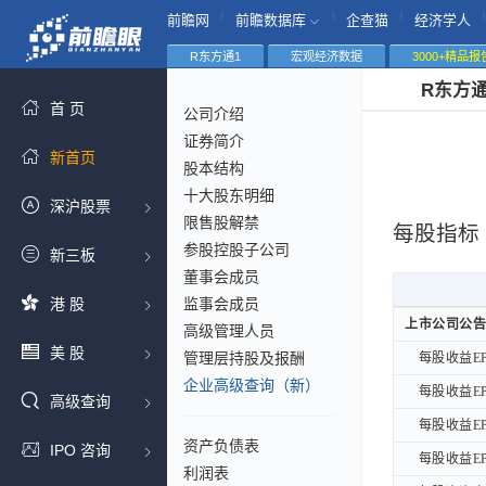
|
|
|
|
前瞻网
前瞻数据库
企查猫
经济学人
R东方通1
宏观经济数据
3000+精品报
R东方
首 页
公司介绍
证券简介
新首页
股本结构
十大股东明细
深沪股票
限售股解禁
每股指标
参股控股子公司
新三板
董事会成员
港 股
监事会成员
上市公司公告
上市公司公告
高级管理人员
美 股
管理层持股及报酬
每股收益EP
每股收益EP
企业高级查询（新）
每股收益EP
每股收益EP
高级查询
每股收益EP
每股收益EP
资产负债表
IPO 咨询
每股收益EP
每股收益EP
利润表