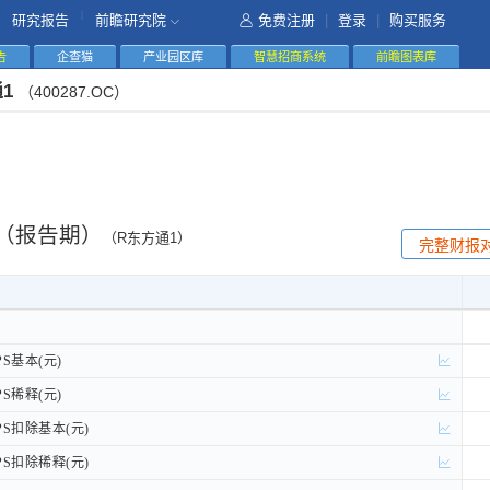
|
研究报告
前瞻研究院
免费注册
|
登录
|
购买服务
告
企查猫
产业园区库
智慧招商系统
前瞻图表库
通1
（400287.OC）
（报告期）
（R东方通1）
完整财报
S基本(元)
S基本(元)
S稀释(元)
S稀释(元)
S扣除基本(元)
S扣除基本(元)
S扣除稀释(元)
S扣除稀释(元)