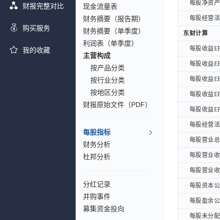
每股净资产B
每股净资产B
财报完整对比
现金流量表
财务摘要（报告期）
每股经营活动
每股经营活动
购买服务
财务摘要（单季度）
东财计算
东财计算
利润表（单季度）
每股收益EP
每股收益EP
我的收藏
主营构成
每股收益EP
每股收益EP
按产品分类
每股收益EP
每股收益EP
按行业分类
按地区分类
每股收益EP
每股收益EP
财报原始文件（PDF）
每股收益EPS
每股收益EPS
每股经营活动
每股经营活动
每股指标
每股营业总收
每股营业总收
财务分析
每股营业收入
每股营业收入
杜邦分析
每股营业收入
每股营业收入
分红记录
每股资本公积
每股资本公积
并购事件
每股盈余公积
每股盈余公积
募集资金投向
每股未分配利
每股未分配利