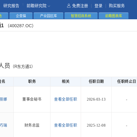
|
研究报告
前瞻研究院
免费注册
|
登录
|
购买服务
告
企查猫
产业园区库
智慧招商系统
前瞻图表库
通1
（400287.OC）
人员
（R东方通1）
姓名
职务
相关
任职日期
任职终止日
丽娜
董事会秘书
查看全部任职
2026-03-13
-
巧瑞
财务总监
查看全部任职
2025-12-08
-