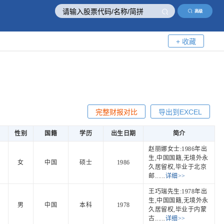
高级
+ 收藏
完整财报对比
导出到EXCEL
性别
国籍
学历
出生日期
简介
赵丽娜女士:1986年出
生,中国国籍,无境外永
女
中国
硕士
1986
久居留权,毕业于北京
邮......
详细>>
王巧瑞先生:1978年出
生,中国国籍,无境外永
男
中国
本科
1978
久居留权,毕业于内蒙
古......
详细>>