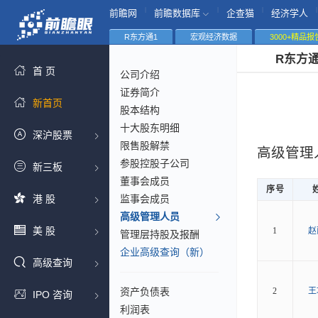
|
|
|
|
前瞻网
前瞻数据库
企查猫
经济学人
R东方通1
宏观经济数据
3000+精品报
R东方
首 页
公司介绍
证券简介
新首页
股本结构
十大股东明细
深沪股票
限售股解禁
高级管理
参股控股子公司
新三板
董事会成员
序号
港 股
监事会成员
高级管理人员
美 股
1
赵
管理层持股及报酬
企业高级查询（新）
高级查询
资产负债表
2
王
IPO 咨询
利润表