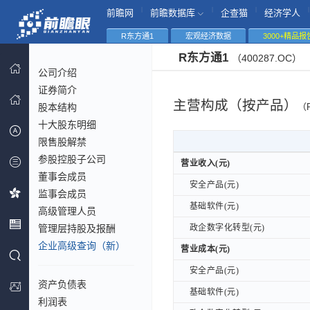
|
|
|
|
前瞻网
前瞻数据库
企查猫
经济学人
R东方通1
宏观经济数据
3000+精品报
R东方通1
（400287.OC）
公司介绍
证券简介
主营构成（按产品）
股本结构
（
十大股东明细
限售股解禁
参股控股子公司
营业收入(元)
营业收入(元)
董事会成员
安全产品(元)
安全产品(元)
监事会成员
基础软件(元)
基础软件(元)
高级管理人员
管理层持股及报酬
政企数字化转型(元)
政企数字化转型(元)
企业高级查询（新）
营业成本(元)
营业成本(元)
安全产品(元)
安全产品(元)
资产负债表
基础软件(元)
基础软件(元)
利润表