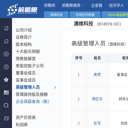
|
|
|
|
前瞻网
前瞻数据库
企查猫
经济学人
澳维科技
宏观经济数据
3000+精品报
澳维科技
（874976.OC）
公司介绍
证券简介
高级管理人员
股本结构
（澳维科技）
十大股东明细
限售股解禁
序号
姓名
职
参股控股子公司
董事会成员
1
黄赞
董事会
监事会成员
高级管理人员
管理层持股及报酬
2
杨任东
财务
企业高级查询（新）
资产负债表
3
彭军
总经
利润表