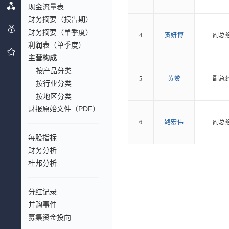
现金流量表
财务摘要（报告期）
财务摘要（单季度）
4
贺妍博
副总
利润表（单季度）
主营构成
按产品分类
5
黄赞
副总
按行业分类
按地区分类
财报原始文件（PDF）
6
路宏伟
副总
每股指标
财务分析
杜邦分析
分红记录
并购事件
募集资金投向