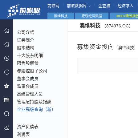
|
|
|
|
前瞻网
前瞻数据库
企查猫
经济学人
澳维科技
宏观经济数据
3000+精品报
澳维科技
（874976.OC）
公司介绍
证券简介
募集资金投向
股本结构
（澳维科技）
十大股东明细
限售股解禁
参股控股子公司
董事会成员
监事会成员
高级管理人员
管理层持股及报酬
企业高级查询（新）
资产负债表
利润表