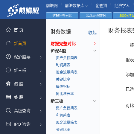
|
|
|
|
前瞻网
前瞻数据库
企查猫
经济学人
财报完整对比
宏观经济数据
3000+
财务报表
首 页
财务数据
收起
新首页
财报完整对比
报
沪深A股
深沪股票
资产负债简表
报表
利润简表
新三板
现金流量简表
添加
关键比率
港 股
每股指标
已选
同比增长率
美 股
新三板
对比
资产负债简表
高级查询
利润简表
现金流量简表
IPO 咨询
关键比率