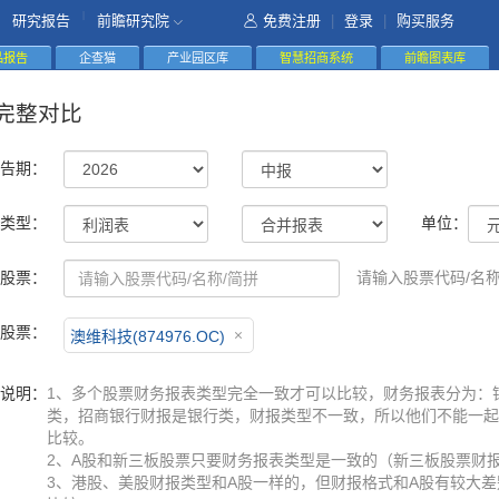
|
研究报告
前瞻研究院
免费注册
|
登录
|
购买服务
精品报告
企查猫
产业园区库
智慧招商系统
前瞻图表库
完整对比
告期：
类型：
单位：
股票：
请输入股票代码/名称
股票：
澳维科技(874976.OC)
说明：
1、多个股票财务报表类型完全一致才可以比较，财务报表分为：
类，招商银行财报是银行类，财报类型不一致，所以他们不能一起
比较。
2、A股和新三板股票只要财务报表类型是一致的（新三板股票财
3、港股、美股财报类型和A股一样的，但财报格式和A股有较大