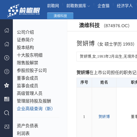
|
|
|
|
前瞻网
前瞻数据库
企查猫
经济学人
澳维科技
澳维科技
（874976.OC）
公司介绍
证券简介
贺妍博
（女 硕士学历 1993）
股本结构
十大股东明细
贺妍博,女,1993年2月出生,无境外
限售股解禁
参股控股子公司
贺妍博
在上市公司担任的职务
董事会成员
序号
姓名
职
监事会成员
高级管理人员
管理层持股及报酬
企业高级查询（新）
1
贺妍博
董
资产负债表
利润表