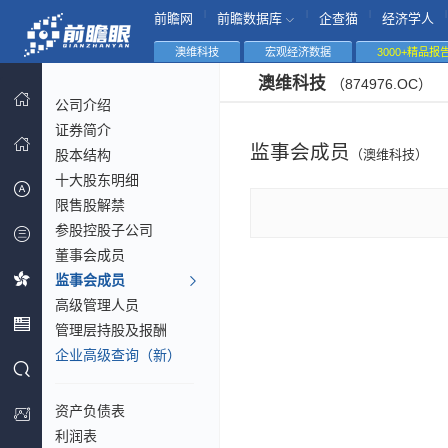
|
|
|
|
前瞻网
前瞻数据库
企查猫
经济学人
澳维科技
宏观经济数据
3000+精品报
澳维科技
（874976.OC）
公司介绍
证券简介
监事会成员
股本结构
（澳维科技）
十大股东明细
限售股解禁
参股控股子公司
董事会成员
监事会成员
高级管理人员
管理层持股及报酬
企业高级查询（新）
资产负债表
利润表