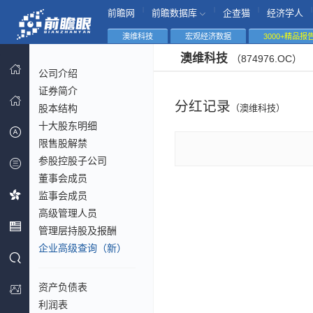
|
|
|
|
前瞻网
前瞻数据库
企查猫
经济学人
澳维科技
宏观经济数据
3000+精品报
澳维科技
（874976.OC）
公司介绍
证券简介
分红记录
股本结构
（澳维科技）
十大股东明细
限售股解禁
参股控股子公司
董事会成员
监事会成员
高级管理人员
管理层持股及报酬
企业高级查询（新）
资产负债表
利润表