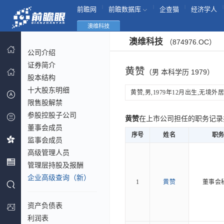
|
|
|
|
前瞻网
前瞻数据库
企查猫
经济学人
澳维科技
澳维科技
（874976.OC）
公司介绍
证券简介
黄赞
（男 本科学历 1979）
股本结构
十大股东明细
黄赞,男,1979年12月出生,无境外居留
限售股解禁
参股控股子公司
黄赞
在上市公司担任的职务记
董事会成员
序号
姓名
职
监事会成员
高级管理人员
管理层持股及报酬
企业高级查询（新）
1
黄赞
董事会
资产负债表
利润表