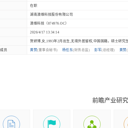
在职
湖南澳维科技股份有限公司
澳维科技（874976.OC）
2026/4/17 13:34:14
贺妍博,女,1993年2月出生,无境外居留权,中国国籍。硕士研究生学..
成员
黄赞
(董事会秘书)
杨任东
(财务总监)
彭军
(总经理)
黄赞
前瞻产业研