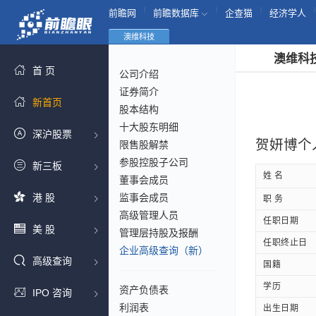
|
|
|
|
前瞻网
前瞻数据库
企查猫
经济学人
澳维科技
澳维科
首 页
公司介绍
证券简介
新首页
股本结构
十大股东明细
深沪股票
贺妍博个
限售股解禁
参股控股子公司
新三板
姓 名
董事会成员
港 股
监事会成员
职 务
高级管理人员
任职日期
美 股
管理层持股及报酬
任职终止日
企业高级查询（新）
高级查询
国籍
学历
资产负债表
IPO 咨询
利润表
出生日期