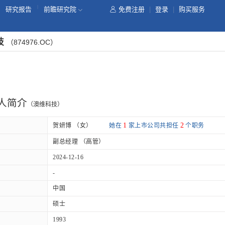
|
研究报告
前瞻研究院
免费注册
|
登录
|
购买服务
技
（874976.OC）
人简介
（澳维科技）
1
2
贺妍博 （女）
她在
家上市公司共担任
个职务
副总经理 （高管）
2024-12-16
-
中国
硕士
1993