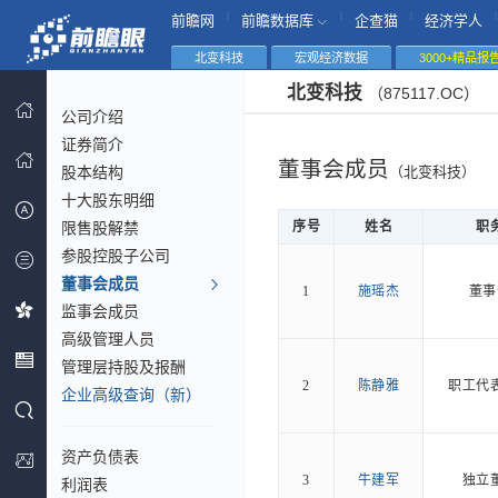
|
|
|
|
前瞻网
前瞻数据库
企查猫
经济学人
北变科技
宏观经济数据
3000+精品报
北变科技
（875117.OC）
公司介绍
证券简介
董事会成员
股本结构
（北变科技）
十大股东明细
限售股解禁
序号
姓名
职
参股控股子公司
董事会成员
1
施瑶杰
董事
监事会成员
高级管理人员
管理层持股及报酬
2
陈静雅
职工代
企业高级查询（新）
资产负债表
3
牛建军
独立
利润表