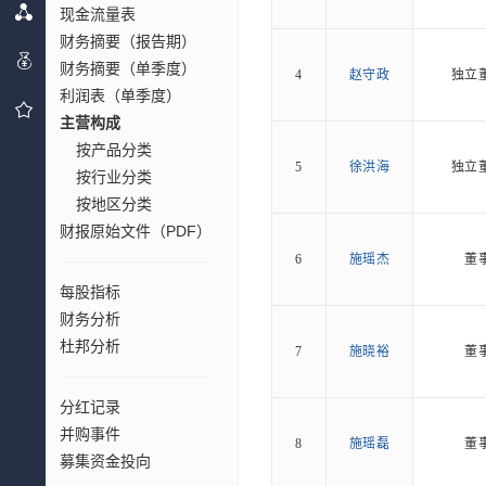
现金流量表
财务摘要（报告期）
财务摘要（单季度）
4
赵守政
独立
利润表（单季度）
主营构成
按产品分类
5
徐洪海
独立
按行业分类
按地区分类
财报原始文件（PDF）
6
施瑶杰
董
每股指标
财务分析
杜邦分析
7
施晓裕
董
分红记录
并购事件
8
施瑶磊
董
募集资金投向