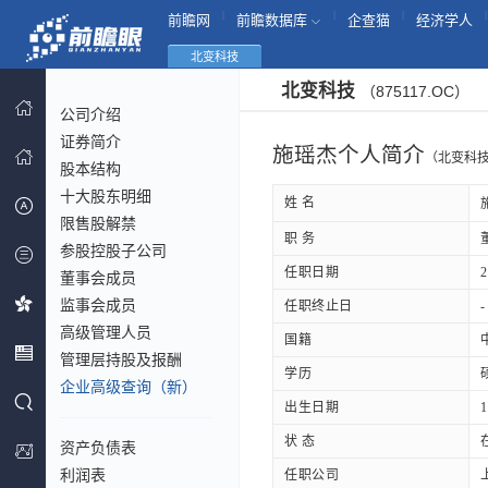
|
|
|
|
前瞻网
前瞻数据库
企查猫
经济学人
北变科技
北变科技
（875117.OC）
公司介绍
证券简介
施瑶杰个人简介
（北变科
股本结构
十大股东明细
姓 名
限售股解禁
职 务
参股控股子公司
任职日期
2
董事会成员
监事会成员
任职终止日
-
高级管理人员
国籍
管理层持股及报酬
学历
企业高级查询（新）
出生日期
1
状 态
资产负债表
利润表
任职公司