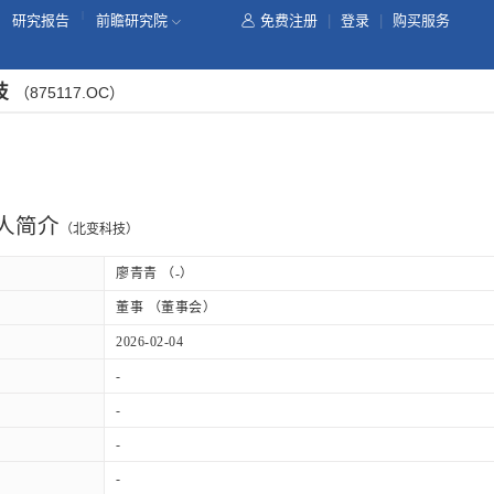
|
研究报告
前瞻研究院
免费注册
|
登录
|
购买服务
技
（875117.OC）
人简介
（北变科技）
廖青青 （-）
董事 （董事会）
2026-02-04
-
-
-
-