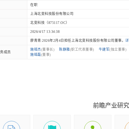
在职
上海北变科技股份有限公司
北变科技（875117.OC）
2026/4/17 13:34:38
廖青青:2026年2月4日担任上海北变科技股份有限公司董事。
详
施瑶杰
(董事长)
陈静雅
(职工代表董事)
牛建军
(独立董事)
务成员
施瑶磊
(董事)
前瞻产业研