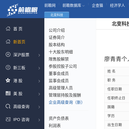
|
|
|
|
前瞻网
前瞻数据库
企查猫
经济学人
北变科技
北变科
首 页
公司介绍
证券简介
新首页
股本结构
十大股东明细
深沪股票
廖青青个
限售股解禁
参股控股子公司
新三板
姓 名
董事会成员
港 股
监事会成员
职 务
高级管理人员
任职日期
美 股
管理层持股及报酬
任职终止日
企业高级查询（新）
高级查询
国籍
学历
资产负债表
IPO 咨询
出生日期
利润表