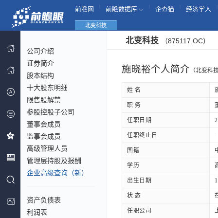
|
|
|
|
前瞻网
前瞻数据库
企查猫
经济学人
北变科技
北变科技
（875117.OC）
公司介绍
证券简介
施晓裕个人简介
（北变科
股本结构
十大股东明细
姓 名
限售股解禁
职 务
参股控股子公司
任职日期
2
董事会成员
任职终止日
-
监事会成员
高级管理人员
国籍
管理层持股及报酬
学历
企业高级查询（新）
出生日期
1
状 态
资产负债表
任职公司
利润表