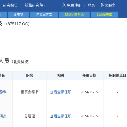
|
研究报告
前瞻研究院
免费注册
|
登录
|
购买服务
告
企查猫
产业园区库
智慧招商系统
前瞻图表库
技
（875117.OC）
人员
（北变科技）
姓名
职务
相关
任职日期
任职终止日
静雅
董事会秘书
查看全部任职
2024-11-15
-
瑶杰
总经理
查看全部任职
2024-11-15
-