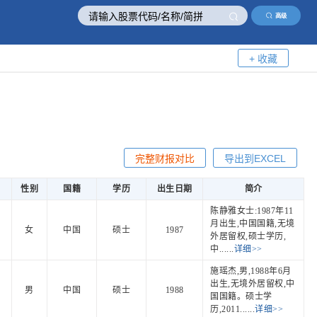
高级
+ 收藏
完整财报对比
导出到EXCEL
性别
国籍
学历
出生日期
简介
陈静雅女士:1987年11
月出生,中国国籍,无境
女
中国
硕士
1987
外居留权,硕士学历,
中......
详细>>
施瑶杰,男,1988年6月
出生,无境外居留权,中
男
中国
硕士
1988
国国籍。硕士学
历,2011......
详细>>