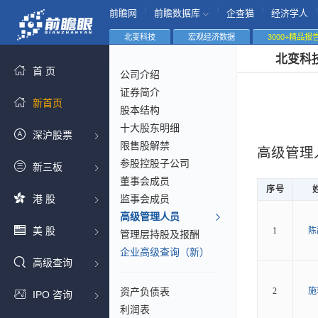
|
|
|
|
前瞻网
前瞻数据库
企查猫
经济学人
北变科技
宏观经济数据
3000+精品报
北变科
首 页
公司介绍
证券简介
新首页
股本结构
十大股东明细
深沪股票
限售股解禁
高级管理
参股控股子公司
新三板
董事会成员
序号
港 股
监事会成员
高级管理人员
美 股
1
陈
管理层持股及报酬
企业高级查询（新）
高级查询
资产负债表
2
施
IPO 咨询
利润表