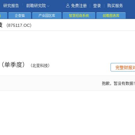
|
研究报告
前瞻研究院
免费注册
|
登录
|
购买服务
告
企查猫
产业园区库
智慧招商系统
前瞻图表库
技
（875117.OC）
（单季度）
（北变科技）
完整财报
抱歉，暂没有数据