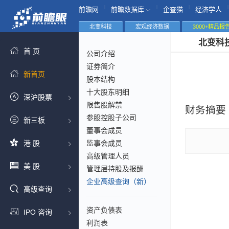
|
|
|
|
前瞻网
前瞻数据库
企查猫
经济学人
北变科技
宏观经济数据
3000+精品报
北变科
首 页
公司介绍
证券简介
新首页
股本结构
十大股东明细
深沪股票
限售股解禁
财务摘要
参股控股子公司
新三板
董事会成员
港 股
监事会成员
高级管理人员
美 股
管理层持股及报酬
企业高级查询（新）
高级查询
资产负债表
IPO 咨询
利润表