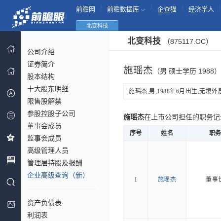
|
|
|
|
前瞻网
前瞻数据库
企查猫
经济学人
北变科技
北变科技
（875117.OC）
公司介绍
证券简介
施瑶杰
（男 硕士学历 1988）
股本结构
十大股东明细
施瑶杰,男,1988年6月出生,无境外居
限售股解禁
参股控股子公司
施瑶杰
在上市公司担任的职务
董事会成员
序号
姓名
职
监事会成员
高级管理人员
管理层持股及报酬
企业高级查询（新）
1
施瑶杰
董事
资产负债表
利润表