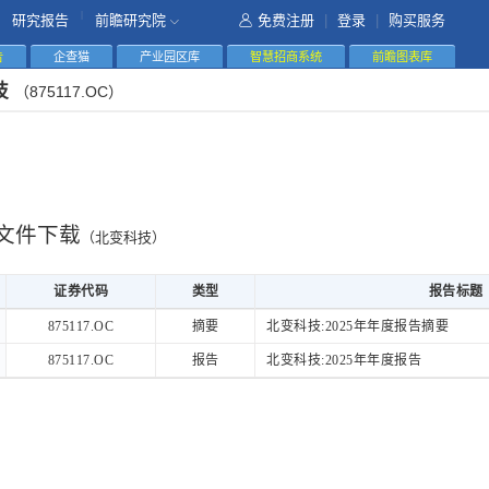
|
研究报告
前瞻研究院
免费注册
|
登录
|
购买服务
告
企查猫
产业园区库
智慧招商系统
前瞻图表库
技
（875117.OC）
文件下载
（北变科技）
证券代码
类型
报告标题
证券代码
类型
报告标题
875117.OC
摘要
北变科技:2025年年度报告摘要
875117.OC
报告
北变科技:2025年年度报告