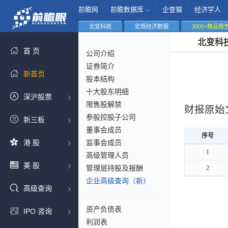
|
|
|
|
前瞻网
前瞻数据库
企查猫
经济学人
北变科技
宏观经济数据
3000+精品报
北变科
首 页
公司介绍
证券简介
新首页
股本结构
十大股东明细
深沪股票
限售股解禁
财报原始
参股控股子公司
新三板
董事会成员
序号
序号
港 股
监事会成员
序号
1
1
高级管理人员
美 股
管理层持股及报酬
2
2
企业高级查询（新）
高级查询
资产负债表
IPO 咨询
利润表