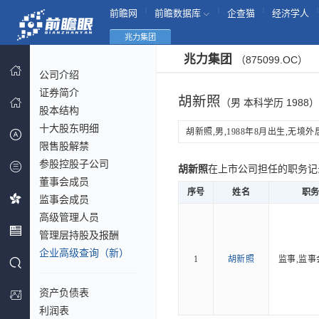
|
|
|
|
前瞻网
前瞻数据库
企查猫
经济学人
兆力集团
兆力集团
（875099.OC）
公司介绍
证券简介
胡新照
（男 本科学历 1988）
股本结构
十大股东明细
胡新照,男,1988年8月出生,无境外居
限售股解禁
参股控股子公司
胡新照
在上市公司担任的职务
董事会成员
序号
姓名
职
监事会成员
高级管理人员
管理层持股及报酬
企业高级查询（新）
1
胡新照
监事,监事
资产负债表
利润表