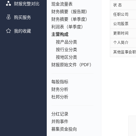
财报完整对比
现金流量表
状 态
财务摘要（报告期）
任职公司
购买服务
财务摘要（单季度）
公司股票
利润表（单季度）
我的收藏
更新时间
主营构成
按产品分类
个人简介
按行业分类
其他监事会职
按地区分类
财报原始文件（PDF）
每股指标
财务分析
杜邦分析
分红记录
并购事件
募集资金投向