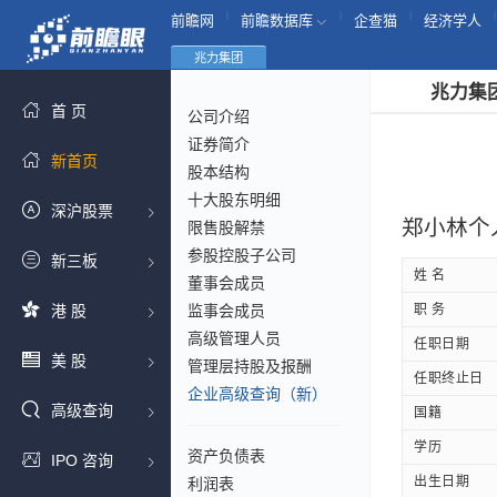
|
|
|
|
前瞻网
前瞻数据库
企查猫
经济学人
兆力集团
兆力集
首 页
公司介绍
证券简介
新首页
股本结构
十大股东明细
深沪股票
郑小林个
限售股解禁
参股控股子公司
新三板
姓 名
董事会成员
港 股
监事会成员
职 务
高级管理人员
任职日期
美 股
管理层持股及报酬
任职终止日
企业高级查询（新）
高级查询
国籍
学历
资产负债表
IPO 咨询
出生日期
利润表