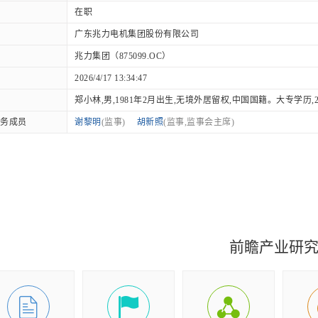
在职
广东兆力电机集团股份有限公司
兆力集团（875099.OC）
2026/4/17 13:34:47
郑小林,男,1981年2月出生,无境外居留权,中国国籍。大专学历,2009.
务成员
谢黎明
(监事)
胡新照
(监事,监事会主席)
前瞻产业研