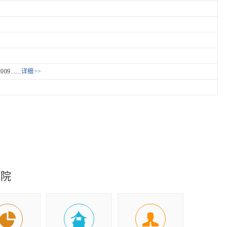
.....
详细>>
究院