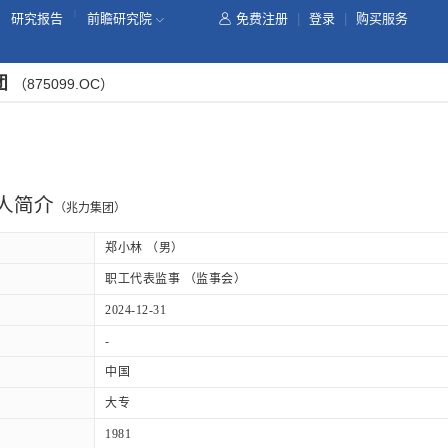
|
研究报告
前瞻研究院
免费注册
|
登录
|
购买服务
团
（875099.OC）
人简介
（兆力集团）
郑小林 （男）
职工代表监事 （监事会）
2024-12-31
-
中国
大专
1981