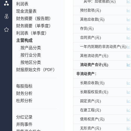
其中：应收账款(元)
其中：应收账款(元)
利润表
预付款项(元)
预付款项(元)
现金流量表
财务摘要（报告期）
其他应收款(元)
其他应收款(元)
财务摘要（单季度）
存货(元)
存货(元)
利润表（单季度）
合同资产(元)
合同资产(元)
主营构成
一年内到期的非流动资产(元)
一年内到期的非流动资产(元)
按产品分类
按行业分类
其他流动资产(元)
其他流动资产(元)
按地区分类
流动资产合计(元)
流动资产合计(元)
财报原始文件（PDF）
非流动资产：
非流动资产：
长期应收款(元)
长期应收款(元)
每股指标
长期股权投资(元)
长期股权投资(元)
财务分析
杜邦分析
固定资产(元)
固定资产(元)
在建工程(元)
在建工程(元)
分红记录
使用权资产(元)
使用权资产(元)
并购事件
无形资产(元)
无形资产(元)