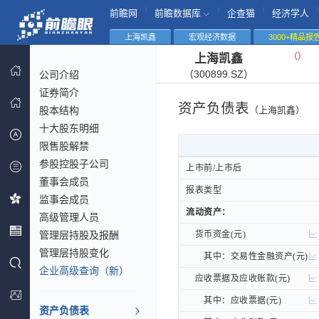
|
|
|
|
前瞻网
前瞻数据库
企查猫
经济学人
上海凯鑫
宏观经济数据
3000+精品报
（
）
上海凯鑫
（300899.SZ）
公司介绍
证券简介
资产负债表
股本结构
（上海凯鑫）
十大股东明细
限售股解禁
参股控股子公司
上市前/上市后
上市前/上市后
董事会成员
报表类型
报表类型
监事会成员
流动资产：
流动资产：
高级管理人员
管理层持股及报酬
货币资金(元)
货币资金(元)
管理层持股变化
其中：交易性金融资产(元)
其中：交易性金融资产(元)
企业高级查询（新）
应收票据及应收账款(元)
应收票据及应收账款(元)
其中：应收票据(元)
其中：应收票据(元)
资产负债表