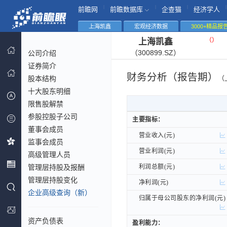
|
|
|
|
前瞻网
前瞻数据库
企查猫
经济学人
上海凯鑫
宏观经济数据
3000+精品报
（
）
上海凯鑫
（300899.SZ）
公司介绍
证券简介
财务分析（报告期）
股本结构
（
十大股东明细
限售股解禁
参股控股子公司
主要指标：
主要指标：
董事会成员
营业收入(元)
营业收入(元)
监事会成员
营业利润(元)
营业利润(元)
高级管理人员
管理层持股及报酬
利润总额(元)
利润总额(元)
管理层持股变化
净利润(元)
净利润(元)
企业高级查询（新）
归属于母公司股东的净利润(元)
归属于母公司股东的净利润(元)
资产负债表
盈利能力：
盈利能力：