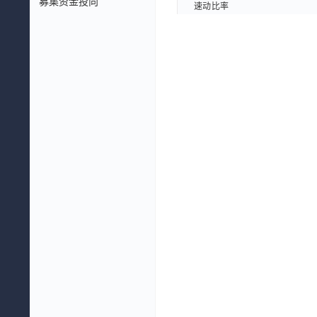
募集资金投向
速动比率
速动比率
发展能力：
发展能力：
营业收入增长率(%)
营业收入增长率(%)
营业利润增长率(%)
营业利润增长率(%)
税后利润增长率(%)
税后利润增长率(%)
净资产增长率(%)
净资产增长率(%)
总资产增长率(%)
总资产增长率(%)