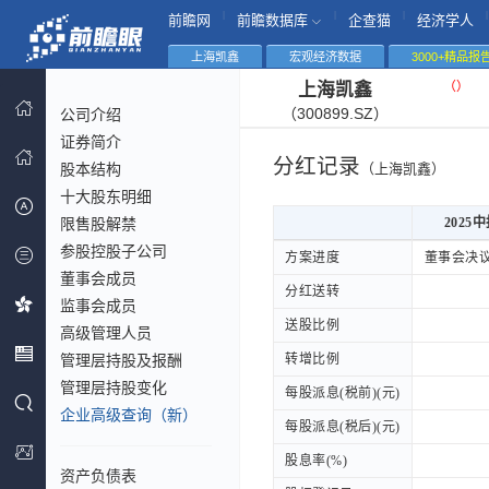
|
|
|
|
前瞻网
前瞻数据库
企查猫
经济学人
上海凯鑫
宏观经济数据
3000+精品报
（
）
上海凯鑫
（300899.SZ）
公司介绍
证券简介
分红记录
股本结构
（上海凯鑫）
十大股东明细
限售股解禁
2025
参股控股子公司
2025
方案进度
方案进度
董事会决
董事会成员
分红送转
分红送转
监事会成员
送股比例
送股比例
高级管理人员
管理层持股及报酬
转增比例
转增比例
管理层持股变化
每股派息(税前)(元)
每股派息(税前)(元)
企业高级查询（新）
每股派息(税后)(元)
每股派息(税后)(元)
股息率(%)
股息率(%)
资产负债表