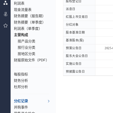
股权登记日
股权登记日
利润表
派息日
派息日
现金流量表
财务摘要（报告期）
红股上市交易日
红股上市交易日
财务摘要（单季度）
分红对象
分红对象
利润表（单季度）
股本基准日期
股本基准日期
主营构成
基准股本(股)
基准股本(股)
按产品分类
按行业分类
预案公告日
预案公告日
2025-
按地区分类
股东大会公告日
股东大会公告日
财报原始文件（PDF）
实施公告日
实施公告日
预披露公告日
预披露公告日
每股指标
财务分析
杜邦分析
分红记录
并购事件