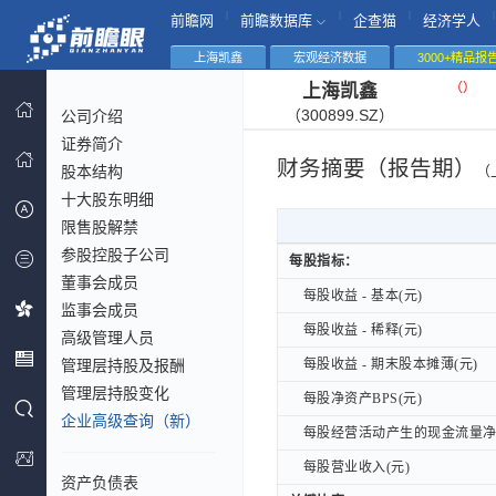
|
|
|
|
前瞻网
前瞻数据库
企查猫
经济学人
上海凯鑫
宏观经济数据
3000+精品报
（
）
上海凯鑫
（300899.SZ）
公司介绍
证券简介
财务摘要（报告期）
股本结构
（
十大股东明细
限售股解禁
参股控股子公司
每股指标：
每股指标：
董事会成员
每股收益 - 基本(元)
每股收益 - 基本(元)
监事会成员
每股收益 - 稀释(元)
每股收益 - 稀释(元)
高级管理人员
管理层持股及报酬
每股收益 - 期末股本摊薄(元)
每股收益 - 期末股本摊薄(元)
管理层持股变化
每股净资产BPS(元)
每股净资产BPS(元)
企业高级查询（新）
每股经营活动产生的现金流量净额
每股经营活动产生的现金流量净额
每股营业收入(元)
每股营业收入(元)
资产负债表