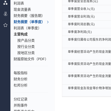
单季度营业总成本(元)
单季度营业总成本(元)
利润表
单季度营业收入(元)
单季度营业收入(元)
现金流量表
财务摘要（报告期）
单季度营业利润(元)
单季度营业利润(元)
财务摘要（单季度）
单季度利润总额(元)
单季度利润总额(元)
利润表（单季度）
单季度净利润(元)
单季度净利润(元)
主营构成
单季度归属母公司股东的净利润(
单季度归属母公司股东的净利润(
按产品分类
按行业分类
单季度经营活动产生的现金流量(
单季度经营活动产生的现金流量(
按地区分类
财报原始文件（PDF）
单季度投资活动产生的现金流量(
单季度投资活动产生的现金流量(
每股指标
单季度筹资活动产生的现金流量(
单季度筹资活动产生的现金流量(
财务分析
杜邦分析
单季度现金及现金等价物净增加(
单季度现金及现金等价物净增加(
分红记录
并购事件