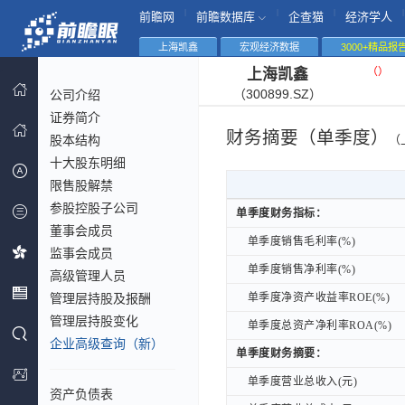
|
|
|
|
前瞻网
前瞻数据库
企查猫
经济学人
上海凯鑫
宏观经济数据
3000+精品报
（
）
上海凯鑫
（300899.SZ）
公司介绍
证券简介
财务摘要（单季度）
股本结构
（
十大股东明细
限售股解禁
参股控股子公司
单季度财务指标：
单季度财务指标：
董事会成员
单季度销售毛利率(%)
单季度销售毛利率(%)
监事会成员
单季度销售净利率(%)
单季度销售净利率(%)
高级管理人员
管理层持股及报酬
单季度净资产收益率ROE(%)
单季度净资产收益率ROE(%)
管理层持股变化
单季度总资产净利率ROA(%)
单季度总资产净利率ROA(%)
企业高级查询（新）
单季度财务摘要：
单季度财务摘要：
单季度营业总收入(元)
单季度营业总收入(元)
资产负债表