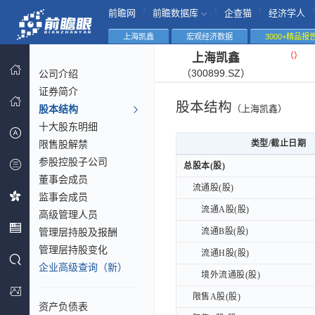
|
|
|
|
前瞻网
前瞻数据库
企查猫
经济学人
上海凯鑫
宏观经济数据
3000+精品报
（
）
上海凯鑫
（300899.SZ）
公司介绍
证券简介
股本结构
股本结构
（上海凯鑫）
十大股东明细
限售股解禁
类型/截止日期
类型/截止日期
参股控股子公司
类型/截止日期
总股本(股)
总股本(股)
董事会成员
流通股(股)
流通股(股)
监事会成员
流通A股(股)
流通A股(股)
高级管理人员
管理层持股及报酬
流通B股(股)
流通B股(股)
管理层持股变化
流通H股(股)
流通H股(股)
企业高级查询（新）
境外流通股(股)
境外流通股(股)
限售A股(股)
限售A股(股)
资产负债表