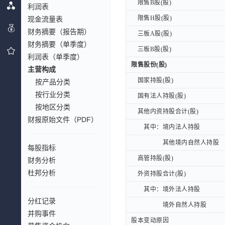
限售B股(股)
限售B股(股)
利润表
限售H股(股)
限售H股(股)
现金流量表
财务摘要（报告期）
三板A股(股)
三板A股(股)
财务摘要（单季度）
三板B股(股)
三板B股(股)
利润表（单季度）
限售股份(股)
限售股份(股)
主营构成
国家持股(股)
国家持股(股)
按产品分类
按行业分类
国有法人持股(股)
国有法人持股(股)
按地区分类
其他内资持股合计(股)
其他内资持股合计(股)
财报原始文件（PDF）
其中：境内法人持股
其中：境内法人持股
其他境内自然人持股
其他境内自然人持股
每股指标
高管持股(股)
高管持股(股)
财务分析
杜邦分析
外资持股合计(股)
外资持股合计(股)
其中：境外法人持股
其中：境外法人持股
分红记录
境外自然人持股
境外自然人持股
并购事件
股本变动原因
股本变动原因