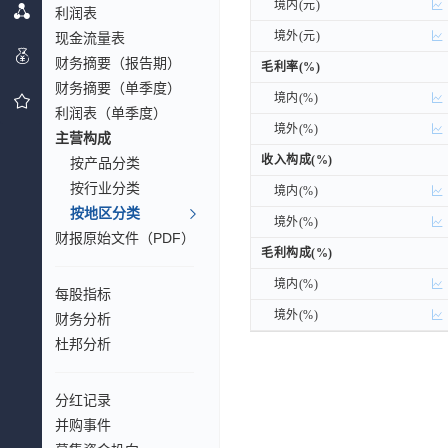
境内(元)
境内(元)
利润表
境外(元)
境外(元)
现金流量表
财务摘要（报告期）
毛利率(%)
毛利率(%)
财务摘要（单季度）
境内(%)
境内(%)
利润表（单季度）
境外(%)
境外(%)
主营构成
收入构成(%)
收入构成(%)
按产品分类
按行业分类
境内(%)
境内(%)
按地区分类
境外(%)
境外(%)
财报原始文件（PDF）
毛利构成(%)
毛利构成(%)
境内(%)
境内(%)
每股指标
境外(%)
境外(%)
财务分析
杜邦分析
分红记录
并购事件