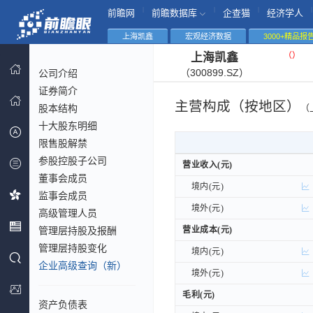
|
|
|
|
前瞻网
前瞻数据库
企查猫
经济学人
上海凯鑫
宏观经济数据
3000+精品报
（
）
上海凯鑫
（300899.SZ）
公司介绍
证券简介
主营构成（按地区）
股本结构
（
十大股东明细
限售股解禁
参股控股子公司
营业收入(元)
营业收入(元)
董事会成员
境内(元)
境内(元)
监事会成员
境外(元)
境外(元)
高级管理人员
管理层持股及报酬
营业成本(元)
营业成本(元)
管理层持股变化
境内(元)
境内(元)
企业高级查询（新）
境外(元)
境外(元)
毛利(元)
毛利(元)
资产负债表