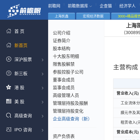
|
|
|
|
前瞻网
前瞻数据库
企查猫
经济学人
上海凯鑫
宏观经济数据
3000+精品报
上海
首 页
（30089
公司介绍
证券简介
新首页
股本结构
十大股东明细
深沪股票
限售股解禁
主营构成
参股控股子公司
新三板
董事会成员
港 股
监事会成员
营业收入(元)
营业收入(元)
高级管理人员
美 股
管理层持股及报酬
工业流体分离
工业流体分离
管理层持股变化
膜元件及其他
膜元件及其他
高级查询
企业高级查询（新）
租赁收入(元
租赁收入(元
IPO 咨询
营业成本(元)
营业成本(元)
资产负债表