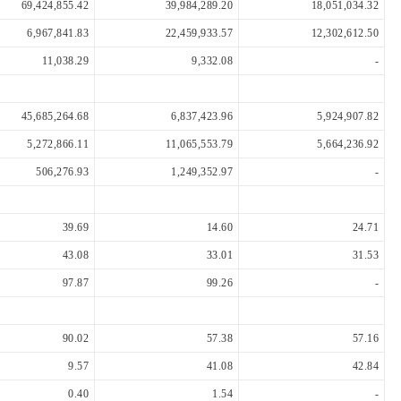
69,424,855.42
39,984,289.20
18,051,034.32
6,967,841.83
22,459,933.57
12,302,612.50
11,038.29
9,332.08
-
45,685,264.68
6,837,423.96
5,924,907.82
5,272,866.11
11,065,553.79
5,664,236.92
506,276.93
1,249,352.97
-
39.69
14.60
24.71
43.08
33.01
31.53
97.87
99.26
-
90.02
57.38
57.16
9.57
41.08
42.84
0.40
1.54
-