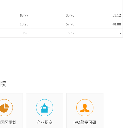
88.77
35.70
51.12
10.25
57.78
48.88
0.98
6.52
-
究院
业园区规划
产业招商
IPO募投可研