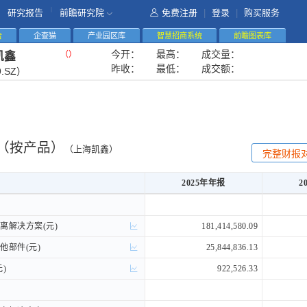
|
研究报告
前瞻研究院
免费注册
|
登录
|
购买服务
告
企查猫
产业园区库
智慧招商系统
前瞻图表库
今开：
最高：
成交量：
（
）
凯鑫
昨收：
最低：
成交额：
9.SZ）
（按产品）
（上海凯鑫）
完整财报
2025年年报
2
2025年年报
2
解决方案(元)
解决方案(元)
181,414,580.09
部件(元)
部件(元)
25,844,836.13
)
)
922,526.33