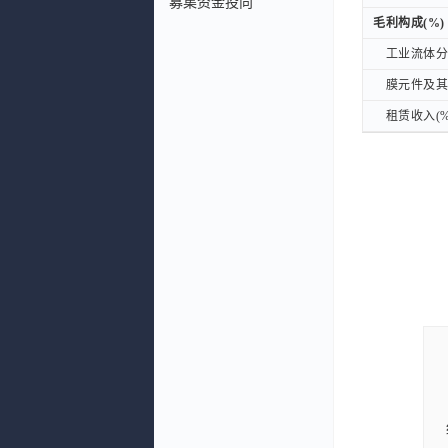
募集资金投向
毛利构成(%)
毛利构成(%)
工业流体分离
工业流体分离
膜元件及其他
膜元件及其他
租赁收入(%
租赁收入(%