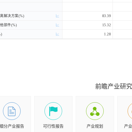
解决方案(%)
解决方案(%)
83.39
部件(%)
部件(%)
15.32
)
)
1.28
前瞻产业研
细分产业报告
可行性报告
产业规划
产