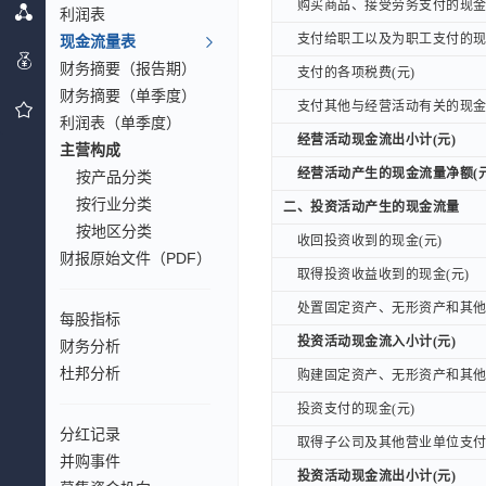
购买商品、接受劳务支付的现金(
购买商品、接受劳务支付的现金(
利润表
支付给职工以及为职工支付的现金
支付给职工以及为职工支付的现金
现金流量表
财务摘要（报告期）
支付的各项税费(元)
支付的各项税费(元)
财务摘要（单季度）
支付其他与经营活动有关的现金(
支付其他与经营活动有关的现金(
利润表（单季度）
经营活动现金流出小计(元)
经营活动现金流出小计(元)
主营构成
经营活动产生的现金流量净额(元
经营活动产生的现金流量净额(元
按产品分类
按行业分类
二、投资活动产生的现金流量
二、投资活动产生的现金流量
按地区分类
收回投资收到的现金(元)
收回投资收到的现金(元)
财报原始文件（PDF）
取得投资收益收到的现金(元)
取得投资收益收到的现金(元)
处置固定资产、无形资产和其他长
处置固定资产、无形资产和其他长
每股指标
投资活动现金流入小计(元)
投资活动现金流入小计(元)
财务分析
杜邦分析
购建固定资产、无形资产和其他长
购建固定资产、无形资产和其他长
投资支付的现金(元)
投资支付的现金(元)
分红记录
取得子公司及其他营业单位支付的
取得子公司及其他营业单位支付的
并购事件
投资活动现金流出小计(元)
投资活动现金流出小计(元)