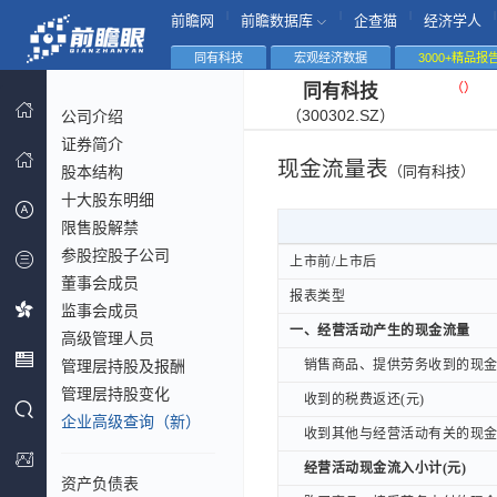
|
|
|
|
前瞻网
前瞻数据库
企查猫
经济学人
同有科技
宏观经济数据
3000+精品报
（
）
同有科技
（300302.SZ）
公司介绍
证券简介
现金流量表
股本结构
（同有科技）
十大股东明细
限售股解禁
参股控股子公司
上市前/上市后
上市前/上市后
董事会成员
报表类型
报表类型
监事会成员
一、经营活动产生的现金流量
一、经营活动产生的现金流量
高级管理人员
管理层持股及报酬
销售商品、提供劳务收到的现金(
销售商品、提供劳务收到的现金(
管理层持股变化
收到的税费返还(元)
收到的税费返还(元)
企业高级查询（新）
收到其他与经营活动有关的现金(
收到其他与经营活动有关的现金(
经营活动现金流入小计(元)
经营活动现金流入小计(元)
资产负债表