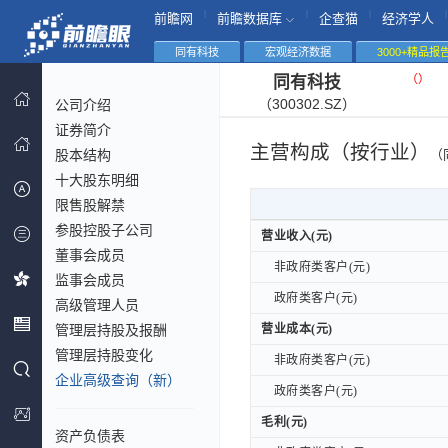
|
|
|
|
前瞻网
前瞻数据库
企查猫
经济学人
同有科技
宏观经济数据
3000+精品报
（
）
同有科技
（300302.SZ）
公司介绍
证券简介
主营构成（按行业）
股本结构
（
十大股东明细
限售股解禁
参股控股子公司
营业收入(元)
营业收入(元)
董事会成员
非政府类客户(元)
非政府类客户(元)
监事会成员
政府类客户(元)
政府类客户(元)
高级管理人员
管理层持股及报酬
营业成本(元)
营业成本(元)
管理层持股变化
非政府类客户(元)
非政府类客户(元)
企业高级查询（新）
政府类客户(元)
政府类客户(元)
毛利(元)
毛利(元)
资产负债表