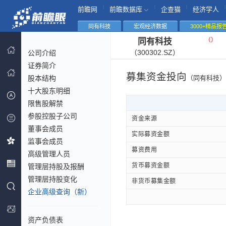
|
|
|
|
前瞻网
前瞻数据库
企查猫
经济学人
同有科技
宏观经济数据
3000+精品报
（
）
同有科技
（300302.SZ）
公司介绍
证券简介
募集资金投向
股本结构
（同有科技）
十大股东明细
限售股解禁
参股控股子公司
资金来源
董事会成员
实际募资金额
监事会成员
募资费用
高级管理人员
货币募资金额
管理层持股及报酬
管理层持股变化
非货币募集金额
企业高级查询（新）
资产负债表