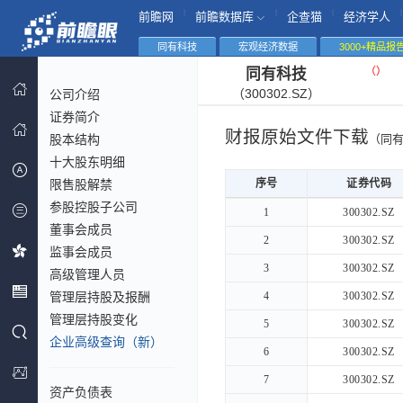
|
|
|
|
前瞻网
前瞻数据库
企查猫
经济学人
同有科技
宏观经济数据
3000+精品报
（
）
同有科技
（300302.SZ）
公司介绍
证券简介
财报原始文件下载
股本结构
（同
十大股东明细
限售股解禁
序号
序号
证券代码
参股控股子公司
序号
证券代码
1
1
300302.SZ
董事会成员
2
2
300302.SZ
监事会成员
3
3
300302.SZ
高级管理人员
管理层持股及报酬
4
4
300302.SZ
管理层持股变化
5
5
300302.SZ
企业高级查询（新）
6
6
300302.SZ
7
7
300302.SZ
资产负债表