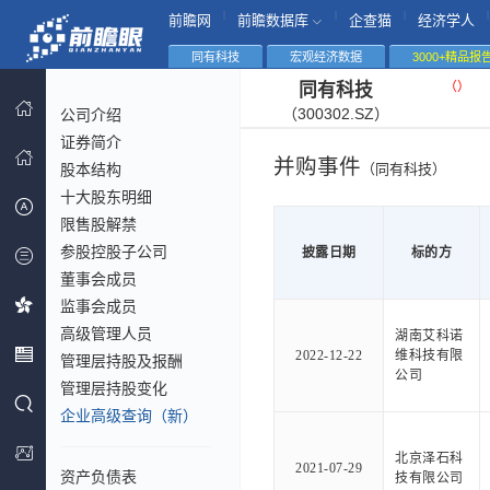
|
|
|
|
前瞻网
前瞻数据库
企查猫
经济学人
同有科技
宏观经济数据
3000+精品报
（
）
同有科技
（300302.SZ）
公司介绍
证券简介
并购事件
股本结构
（同有科技）
十大股东明细
限售股解禁
参股控股子公司
披露日期
标的方
董事会成员
监事会成员
高级管理人员
湖南艾科诺
2022-12-22
维科技有限
管理层持股及报酬
公司
管理层持股变化
企业高级查询（新）
北京泽石科
2021-07-29
资产负债表
技有限公司