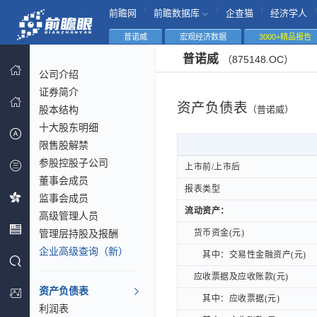
|
|
|
|
前瞻网
前瞻数据库
企查猫
经济学人
普诺威
宏观经济数据
3000+精品报告
普诺威
（875148.OC）
公司介绍
证券简介
资产负债表
股本结构
（普诺威）
十大股东明细
限售股解禁
参股控股子公司
上市前/上市后
上市前/上市后
董事会成员
报表类型
报表类型
监事会成员
流动资产：
流动资产：
高级管理人员
管理层持股及报酬
货币资金(元)
货币资金(元)
企业高级查询（新）
其中：交易性金融资产(元)
其中：交易性金融资产(元)
应收票据及应收账款(元)
应收票据及应收账款(元)
资产负债表
其中：应收票据(元)
其中：应收票据(元)
利润表