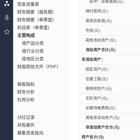
其中：应收账款(元)
其中：应收账款(元)
现金流量表
预付款项(元)
财务摘要（报告期）
预付款项(元)
财务摘要（单季度）
其他应收款(元)
其他应收款(元)
利润表（单季度）
存货(元)
存货(元)
主营构成
其他流动资产(元)
其他流动资产(元)
按产品分类
流动资产合计(元)
流动资产合计(元)
按行业分类
按地区分类
非流动资产：
非流动资产：
财报原始文件（PDF）
固定资产(元)
固定资产(元)
在建工程(元)
在建工程(元)
每股指标
使用权资产(元)
使用权资产(元)
财务分析
无形资产(元)
无形资产(元)
杜邦分析
长期待摊费用(元)
长期待摊费用(元)
分红记录
其他非流动资产(元)
其他非流动资产(元)
并购事件
非流动资产合计(元)
非流动资产合计(元)
募集资金投向
资产总计(元)
资产总计(元)